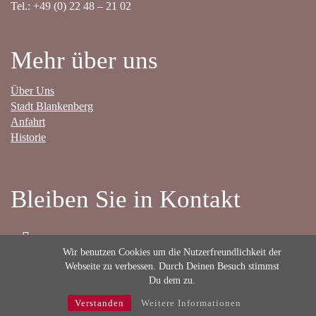
Tel.: +49 (0) 22 48 – 21 02
Mehr über uns
Über Uns
Stadt Blankenberg
Anfahrt
Historie
Bleiben Sie in Kontakt
Wir benutzen Cookies um die Nutzerfreundlichkeit der
Webseite zu verbessen. Durch Deinen Besuch stimmst
Du dem zu.
Kontakt
-
Jobs
-
Impressum
-
Datenschutz
Verstanden
Weitere Informationen