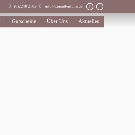
(0)2248 2102 |
info@zumaltenturm.de
|
r
Gutscheine
Über Uns
Aktuelles