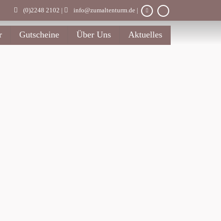
(0)2248 2102 |
info@zumaltenturm.de
|
r
Gutscheine
Über Uns
Aktuelles