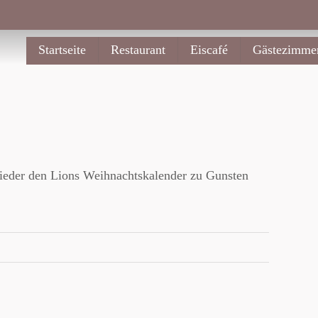
Startseite
Restaurant
Eiscafé
Gästezimme
 wieder den Lions Weihnachtskalender zu Gunsten